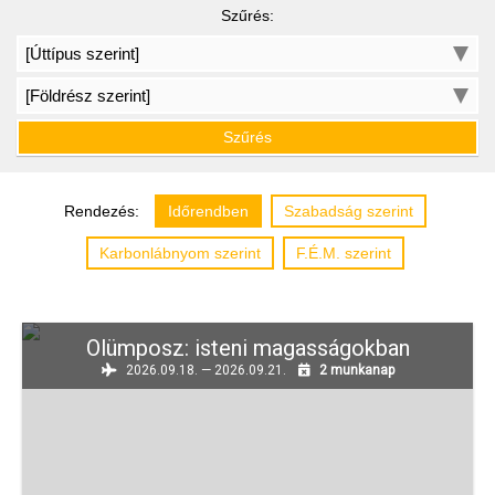
Szűrés:
Szűrés
Rendezés:
Időrendben
Szabadság szerint
Karbonlábnyom szerint
F.É.M.
szerint
Olümposz: isteni magasságokban
2026.09.18. — 2026.09.21.
2 munkanap