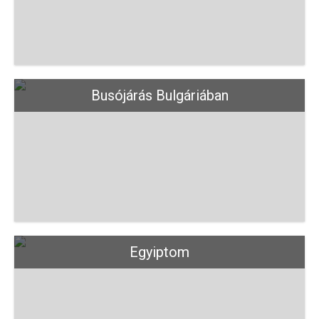
Busójárás Bulgáriában
Egyiptom