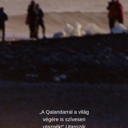
„A Qalandarral a világ
végére is szívesen
utaznék!”
Utasszáj