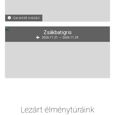
Garantált indulás!
Zsákbatigris
2026.11.21. — 2026.11.29.
Lezárt élménytúráink