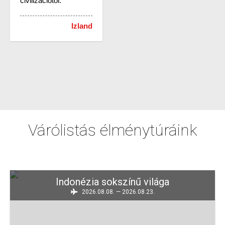
civilizációtól.
Izland
Várólistás élménytúráink
Indonézia sokszínű világa
2026.08.08. — 2026.08.23.