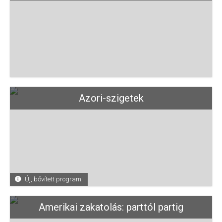
Azori-szigetek
Új, bővített program!
Amerikai zakatolás: parttól partig