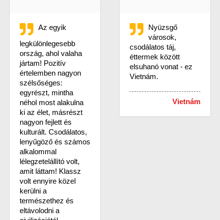
Az egyik
Nyüzsgő
városok,
legkülönlegesebb
csodálatos táj,
ország, ahol valaha
éttermek között
jártam! Pozitív
elsuhanó vonat - ez
értelemben nagyon
Vietnám.
szélsőséges:
egyrészt, mintha
Vietnám
néhol most alakulna
ki az élet, másrészt
nagyon fejlett és
kulturált. Csodálatos,
lenyűgöző és számos
alkalommal
lélegzetelállító volt,
amit láttam! Klassz
volt ennyire közel
kerülni a
természethez és
eltávolodni a