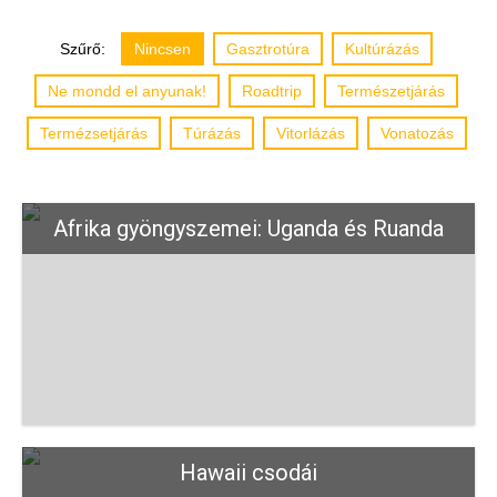
Szűrő:
Nincsen
Gasztrotúra
Kultúrázás
Ne mondd el anyunak!
Roadtrip
Természetjárás
Termézsetjárás
Túrázás
Vitorlázás
Vonatozás
Afrika gyöngyszemei: Uganda és Ruanda
Hawaii csodái