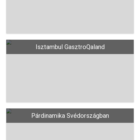
Isztambul GasztroQaland
Párdinamika Svédországban