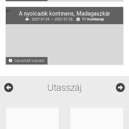
A nyolcadik kontinens, Madagaszkár
2027.07.09. — 2027.07.25.
11 munkanap
Garantált indulás!
Utasszáj