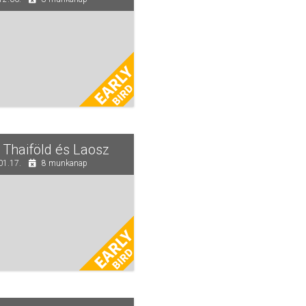
Thaiföld és Laosz
01.17.
8 munkanap