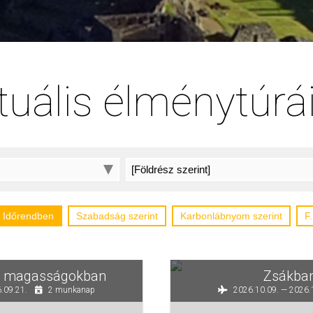
tuális élménytúrá
Időrendben
Szabadság szerint
Karbonlábnyom szerint
F
ni magasságokban
Zsákba
.09.21.
2 munkanap
2026.10.09. — 2026.