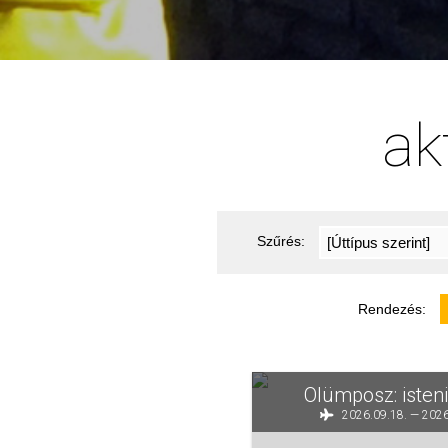
ak
Szűrés:
Rendezés:
Olümposz: iste
2026.09.18. — 2026