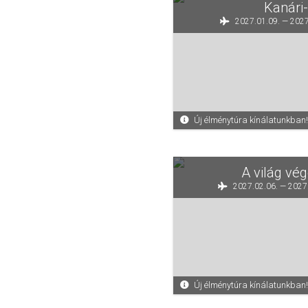
Kanári-
2027.01.09. — 2027
Új élménytúra kínálatunkban!
A világ vég
2027.02.06. — 2027
Új élménytúra kínálatunkban!