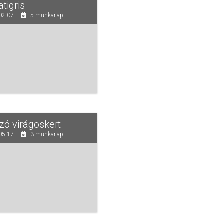
tigris
02.07.
5 munkanap
zó virágoskert
05.17.
3 munkanap