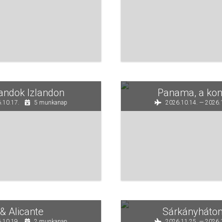
landok Izlandon
Panama, a kon
.10.17.
5 munkanap
2026.10.14. — 2026.
& Alicante
Sárkányháto
.10.19.
2 munkanap
2026.11.25. — 2026.