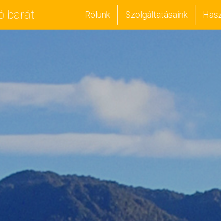
ó barát
Rólunk
Szolgáltatásaink
Hasz