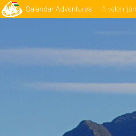
Qalandar Adventures
—
A velemjár