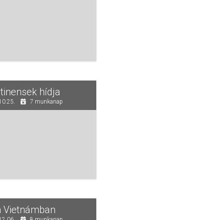
tinensek hídja
10.25.
7 munkanap
n Vietnámban
12.06.
8 munkanap