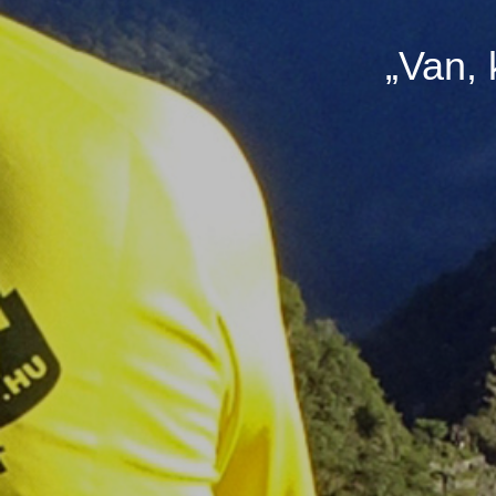
„Van, 