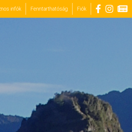
nos infók
Fenntarthatóság
Fiók