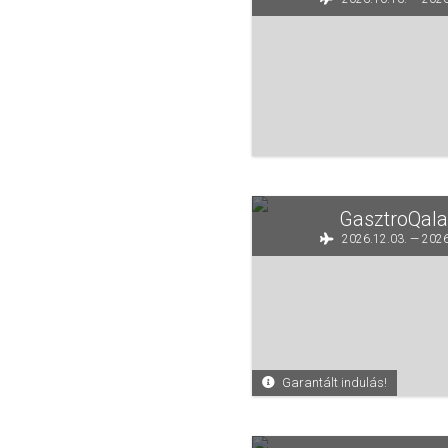
GasztroQala
2026.12.03. — 2026
Garantált indulás!