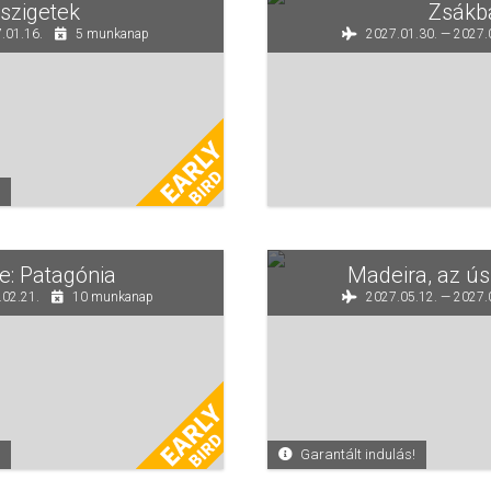
szigetek
Zsákba
.01.16.
5 munkanap
2027.01.30. — 2027.
e: Patagónia
Madeira, az ús
.02.21.
10 munkanap
2027.05.12. — 2027.
Garantált indulás!