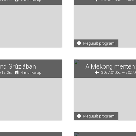
Megújult program!
nd Grúziában
A Mekong mentén: 
.12.08.
4 munkanap
2027.01.06. — 2027.
Megújult program!