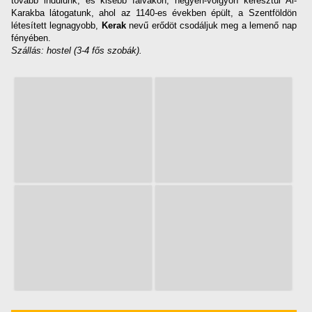
tovább indulunk, és kisebb falvakon, hegyen-völgyön keresztül Al-
Karakba látogatunk, ahol az 1140-es években épült, a Szentföldön
létesített legnagyobb,
Kerak
nevű erődöt csodáljuk meg a lemenő nap
fényében.
Szállás: hostel (3-4 fős szobák).