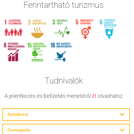
Fenntartható turizmus
Tudnivalók
A jelentkezés és befizetés menetéről
itt
olvashatsz
Nyilatkozat
Az időjárás, a politikai és járványügyi helyzet, valamint közlekedési
Csomagolás
nehézségek befolyásolhatják a túra programját. A repülőjáratok