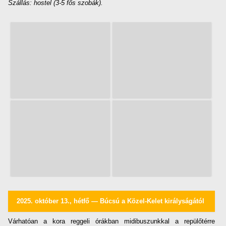
Szállás: hostel (3-5 fős szobák).
2025. október 13., hétfő — Búcsú a Közel-Kelet királyságától
Várhatóan a kora reggeli órákban midibuszunkkal a repülőtérre