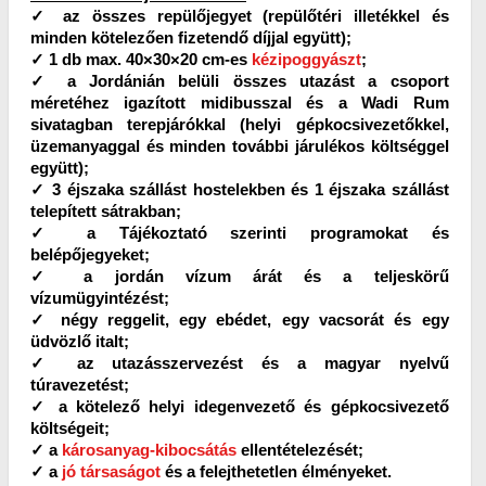
✓ az összes repülőjegyet (repülőtéri illetékkel és
minden kötelezően fizetendő díjjal együtt);
✓ 1 db max. 40×30×20 cm-es
kézipoggyászt
;
✓ a Jordánián belüli összes utazást a csoport
méretéhez igazított midibusszal és a Wadi Rum
sivatagban terepjárókkal (helyi gépkocsivezetőkkel,
üzemanyaggal és minden további járulékos költséggel
együtt);
✓ 3 éjszaka szállást hostelekben és 1 éjszaka szállást
telepített sátrakban;
✓ a Tájékoztató szerinti programokat és
belépőjegyeket;
✓ a jordán vízum árát és a teljeskörű
vízumügyintézést;
✓ négy reggelit, egy ebédet, egy vacsorát és egy
üdvözlő italt;
✓ az utazásszervezést és a magyar nyelvű
túravezetést;
✓ a kötelező helyi idegenvezető és gépkocsivezető
költségeit;
✓ a
károsanyag-kibocsátás
ellentételezését;
✓ a
jó társaságot
és a felejthetetlen élményeket.