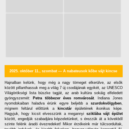
2025. október 11., szombat — A nabateusok kőbe vájt kincse
Hajnalban kelünk, hogy még a nagy tömeget elkerülve, az elsők
között pillanthassuk meg a világ 7 új csodájának egyikét, az UNESCO
Világörökségi lista büszke tagját, az arab kultúra sokáig elfeledett
gyöngyszemét:
Petra többezer éves romvárosát
. Indiana Jones
nyomdokaiban haladva érünk egyre beljebb a
szurdokvölgyben
,
mígnem feltárul előttünk a
kincstár
épületének ikonikus képe.
Hagyjuk, hogy kicsit elvesszünk a megannyi
sziklába vájt épület
között, engedjük szabadjára képzeletünket, s érezzük át a kövekből
szinte felénk áradó évezredeket! Mikor érzékeink már túlcsordultak,