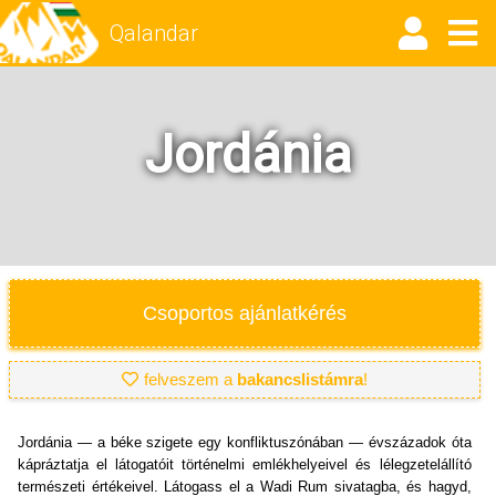
Qalandar
Jordánia
Csoportos ajánlatkérés
felveszem a
bakancslistámra
!
Jordánia — a béke szigete egy konfliktuszónában — évszázadok óta
kápráztatja el látogatóit történelmi emlékhelyeivel és lélegzetelállító
természeti értékeivel. Látogass el a Wadi Rum sivatagba, és hagyd,