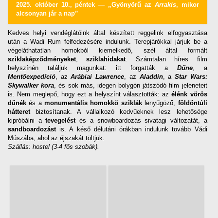
2025. október 10., péntek — „Gyönyörű az
Arrakis
, mikor
alcsonyan jár a nap”
Kedves helyi vendéglátóink által készített reggelink elfogyasztása
után a Wadi Rum felfedezésére indulunk. Terepjárókkal járjuk be a
végeláthatatlan homokból kiemelkedő, szél által formált
sziklaképződményeket
,
sziklahidakat
. Számtalan híres film
helyszínén találjuk magunkat: itt forgatták a
Dűne
, a
Mentőexpedíció
, az
Arábiai Lawrence
, az
Aladdin
, a
Star Wars:
Skywalker kora
, és sok más, idegen bolygón játszódó film jeleneteit
is. Nem meglepő, hogy ezt a helyszínt választották: az
élénk vörös
dűnék
és a
monumentális homokkő sziklák
lenyűgöző,
földöntúli
hátteret
biztosítanak. A vállalkozó kedvűeknek lesz lehetősége
kipróbálni a
tevegelést
és a snowboardozás sivatagi változatát, a
sandboardozást
is. A késő délutáni órákban indulunk tovább Vádi
Múszába, ahol az éjszakát töltjük.
Szállás: hostel (3-4 fős szobák).