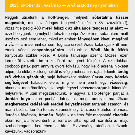
2025. október 12., vasárnap — A választott nép nyomában
Reggeli úticélunk a
Holt-tenger
, melynek
sótartalma tízszer
magasabb
, mint az átlagos tengervízé (eléri a 35 százalékot!),
vízszintje pedig
430 m-rel fekszik az általános tengerszint alatt
—
ezzel bolygónk legmélyebb felszíni pontja. Az extrém sótartalom miatt
úszásról szó sem lehet, mivel az embert
lényegében kiveti magából
a víz
— ami semmihez sem fogható érzés! Vizes kalandjaink itt nem
érnek véget:
canyoning-túrára
indulunk a
Wadi Mujib
fölénk
tornyosuló sziklái közé. A Biblia tanúsága szerint Mózes ezen
keresztül vezette be a zsidókat az Ígéret földjére. A szurdokban
csobogó patak pont annyira gyors folyású, hogy kellő adrenalinlöketet
adjon, de előképzettség nélkül is végigmehessünk rajta. Eleinte
térdig
érő vízben gázolunk
, majd helyenként röviden
úszva
vagy
kötelek
segítségével
haladunk előre, míg el nem érünk egy
vízesésig
,
ahonnan mentőmellényeink segítségével
visszacsorgunk
kiindulási
helyünkre. Miután megszáradtunk, elhagyva a Holt-tenger partját a
Jordán folyó
azon pontját látogatjuk meg, amelyet ma
Jézus
megkeresztelkedésének eredeti helyszíneként
tartanak számon, és
már a bizánci kor óta fontos zarándokhely. Utazásunk utolsó állomása
Jordánia fővárosa,
Ammán
. Bejárjuk a város fölé magasodó
citadella
ókori romjait, letekintünk a rómaiak által épített
színházra
, majd
szabadprogram keretében a híres Szivárvány utcában teázunk-
kávézunk, vacsorázunk.