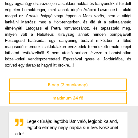
hogy ugyanúgy elvarázsoljon a sziklaormokkal és kanyonokkal tűzdelt
végtelen homoktenger, mint annak idején Arábiai Lawrence-t! Találd
magad az
Arrakis bolygó
vagy éppen a Mars vörös, nem e világi
lankáin! Mártózz meg a Holt-tengerben, és éld át a súlytalanság
élményét! Látogass el Petra romvárosához, és tapasztald meg,
milyen volt a Nabateus Királyság annak minden pompájával!
Feszegesd határaidat egy canyoning túrával miközben a föléd
magasodó meredek sziklafalakon évezredek természetformáló erejét
láthatod testközelből! S nem utolsó sorban: élvezd a hamisítatlan
közel-keleti vendégszeretetet! Egyszóval gyere el Jordániába, és
szíved egy darabját hagyd itt örökre...!
5
nap (3 munkanap)
maximum
24 fő
Legek túrája: legtöbb látnivaló, legjobb kaland,
legtöbb élmény négy napba sűrítve. Köszönet
érte!