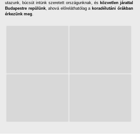
utazunk, búcsút intünk szeretett országunknak, és
közvetlen járattal
Budapestre repülünk
, ahová előreláthatólag a
koradélutáni órákban
érkezünk meg
.