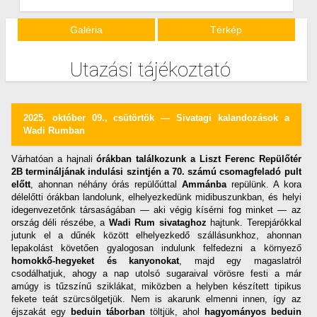
Galéria
Térkép
Utazási tájékoztató
2025. október 09., csütörtök — Sivatagi kalandozások a
Wadi Rumban
Várhatóan a hajnali
órákban találkozunk a Liszt Ferenc Repülőtér
2B termináljának indulási szintjén a 70. számú csomagfeladó pult
előtt
, ahonnan néhány órás repülőúttal
Ammánba
repülünk. A kora
délelőtti órákban landolunk, elhelyezkedünk midibuszunkban, és helyi
idegenvezetőnk társaságában — aki végig kísérni fog minket — az
ország déli részébe, a
Wadi Rum sivataghoz
hajtunk. Terepjárókkal
jutunk el a dűnék között elhelyezkedő szállásunkhoz, ahonnan
lepakolást követően gyalogosan indulunk felfedezni a környező
homokkő-hegyeket és kanyonokat
, majd egy magaslatról
csodálhatjuk, ahogy a nap utolsó sugaraival vörösre festi a már
amúgy is tűzszínű sziklákat, miközben a helyben készített tipikus
fekete teát szürcsölgetjük. Nem is akarunk elmenni innen, így az
éjszakát egy
beduin táborban
töltjük, ahol
hagyományos beduin