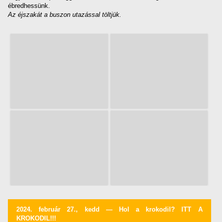
ébredhessünk.
Az éjszakát a buszon utazással töltjük.
2024. február 27., kedd — Hol a krokodil? ITT A
KROKODIL!!!