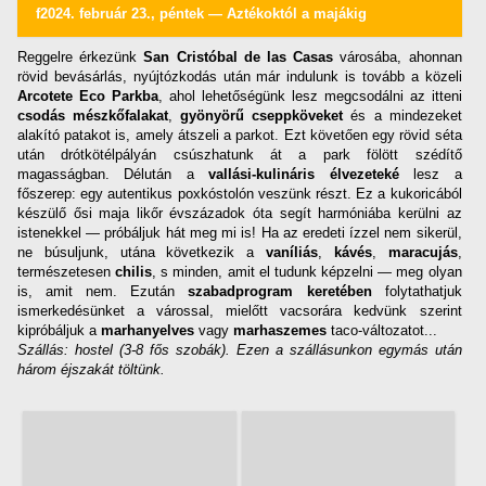
f2024. február 23., péntek — Aztékoktól a majákig
Reggelre érkezünk
San Cristóbal de las Casas
városába, ahonnan
rövid bevásárlás, nyújtózkodás után már indulunk is tovább a közeli
Arcotete Eco Parkba
, ahol lehetőségünk lesz megcsodálni az itteni
csodás mészkőfalakat
,
gyönyörű cseppköveket
és a mindezeket
alakító patakot is, amely átszeli a parkot. Ezt követően egy rövid séta
után drótkötélpályán csúszhatunk át a park fölött szédítő
magasságban. Délután a
vallási-kulináris élvezeteké
lesz a
főszerep: egy autentikus poxkóstolón veszünk részt. Ez a kukoricából
készülő ősi maja likőr évszázadok óta segít harmóniába kerülni az
istenekkel — próbáljuk hát meg mi is! Ha az eredeti ízzel nem sikerül,
ne búsuljunk, utána következik a
vaníliás
,
kávés
,
maracujás
,
természetesen
chilis
, s minden, amit el tudunk képzelni — meg olyan
is, amit nem. Ezután
szabadprogram keretében
folytathatjuk
ismerkedésünket a várossal, mielőtt vacsorára kedvünk szerint
kipróbáljuk a
marhanyelves
vagy
marhaszemes
taco-változatot...
Szállás: hostel (3-8 fős szobák). Ezen a szállásunkon egymás után
három éjszakát töltünk.