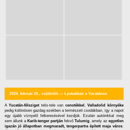
2024. február 29., csütörtök — Lyukakban a Yucatánon
A
Yucatán-félsziget
telis-tele van
cenotékkel
,
Valladolid környéke
pedig különösen gazdag ezekben a természeti csodákban, így a napot
egy újabb víznyelő felkeresésével kezdjük. Ezután autóinkkal meg
sem állunk a
Karib-tenger partján
fekvő
Tulumig
, amely az
egyetlen
igazán jó állapotban megmaradt, tengerpartra épített maja város
.