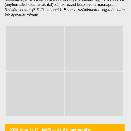
(enyhén alkoholos azték ital) zárjuk, ezzel készülve a másnapra...
Szállás: hostel (3-6 fős szobák). Ezen a szállásunkon egymás után
két éjszakát töltünk.
2024. február 19., hétfő — Az ősi metropolisz