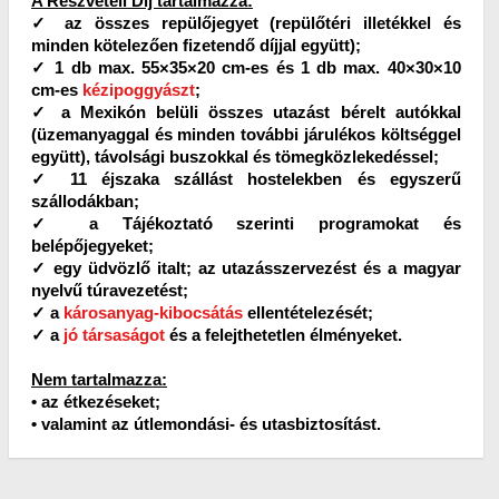
A Részvételi Díj tartalmazza:
✓ az összes repülőjegyet (repülőtéri illetékkel és
minden kötelezően fizetendő díjjal együtt);
✓ 1 db max. 55×35×20 cm-es és 1 db max. 40×30×10
cm-es
kézipoggyászt
;
✓ a Mexikón belüli összes utazást bérelt autókkal
(üzemanyaggal és minden további járulékos költséggel
együtt), távolsági buszokkal és tömegközlekedéssel;
✓ 11 éjszaka szállást hostelekben és egyszerű
szállodákban;
✓ a Tájékoztató szerinti programokat és
belépőjegyeket;
✓ egy üdvözlő italt; az utazásszervezést és a magyar
nyelvű túravezetést;
✓ a
károsanyag-kibocsátás
ellentételezését;
✓ a
jó társaságot
és a felejthetetlen élményeket.
Nem tartalmazza:
• az étkezéseket;
• valamint az útlemondási- és utasbiztosítást.