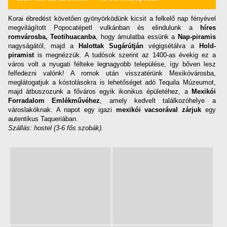
Korai ébredést követően gyönyörködünk kicsit a felkelő nap fényével
megvilágított Popocatépetl vulkánban és elindulunk a
híres
romvárosba, Teotihuacanba
, hogy ámulatba essünk a
Nap-piramis
nagyságától, majd a
Halottak Sugárútján
végigsétálva a
Hold-
piramist
is megnézzük. A tudósok szerint az 1400-as évekig ez a
város volt a nyugati félteke legnagyobb települése, így bőven lesz
felfedezni valónk! A romok után visszatérünk Mexikóvárosba,
meglátogatjuk a kóstolásokra is lehetőséget adó Tequila Múzeumot,
majd átbuszozunk a főváros egyik ikonikus épületéhez, a
Mexikói
Forradalom Emlékművéhez
, amely kedvelt találkozóhelye a
városlakóknak. A napot egy igazi
mexikói vacsorával zárjuk
egy
autentikus Taqueriában.
Szállás: hostel (3-6 fős szobák).