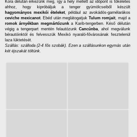
Kora délután érkezünk meg, így a hely mellett az időpont is tökéletes
ahhoz, hogy kipróbáljuk a tenger gyümölcseiből készült
hagyományos mexikói ételeket
, például az avokádós-garnélarákos
ceviche mexicanot
. Ebéd után meglátogatjuk
Tulum romjait
, majd a
romok árnyékban megmártózunk
a Karib-tengerben. Késő délután
végig a tengerpart mentén felautózunk
Cancúnba
, ahol megválunk
bérautóinktól és felvesszük Mexikó nyaraló-fővárosának fesztelenül
laza lüktetését.
Szállás: szálloda (2-4 fős szobák). Ezen a szállásunkon egymás után
két éjszakát töltünk.