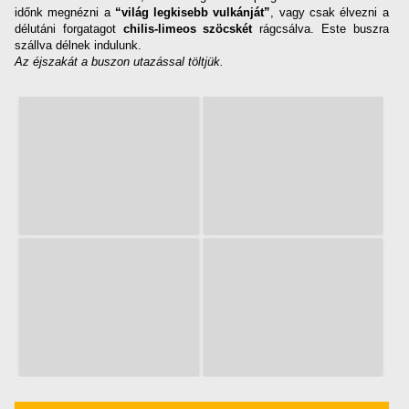
időnk megnézni a
“világ legkisebb vulkánját”
, vagy csak élvezni a
délutáni forgatagot
chilis-limeos szöcskét
rágcsálva. Este buszra
szállva délnek indulunk.
Az éjszakát a buszon utazással töltjük.