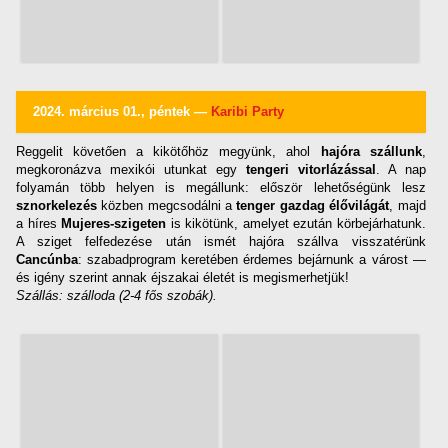
2024. március 01., péntek —
Karibi Party
Reggelit követően a kikötőhöz megyünk, ahol
hajóra szállunk
,
megkoronázva mexikói utunkat egy
tengeri vitorlázással
. A nap
folyamán több helyen is megállunk: először lehetőségünk lesz
sznorkelezés
közben megcsodálni a
tenger gazdag élővilágát
, majd
a híres
Mujeres-szigeten
is kikötünk, amelyet ezután körbejárhatunk.
A sziget felfedezése után ismét hajóra szállva visszatérünk
Cancúnba
: szabadprogram keretében érdemes bejárnunk a várost —
és igény szerint annak éjszakai életét is megismerhetjük!
Szállás: szálloda (2-4 fős szobák).