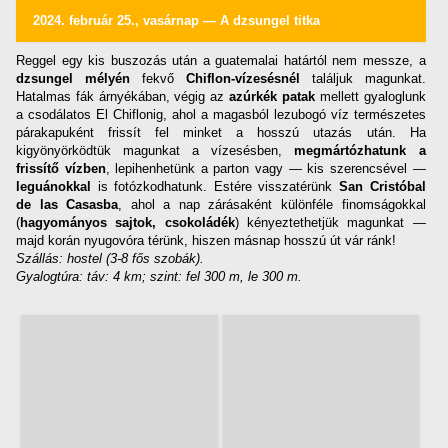
2024. február 25., vasárnap — A dzsungel titka
Reggel egy kis buszozás után a guatemalai határtól nem messze, a
dzsungel mélyén
fekvő
Chiflon-vízesésnél
találjuk magunkat.
Hatalmas fák árnyékában, végig az
azúrkék patak
mellett gyaloglunk
a csodálatos El Chiflonig, ahol a magasból lezubogó víz természetes
párakapuként frissít fel minket a hosszú utazás után. Ha
kigyönyörködtük magunkat a vízesésben,
megmártózhatunk a
frissítő vízben
, lepihenhetünk a parton vagy — kis szerencsével —
leguánokkal
is fotózkodhatunk. Estére visszatérünk
San Cristóbal
de las Casasba
, ahol a nap zárásaként különféle finomságokkal
(
hagyományos sajtok, csokoládék
) kényeztethetjük magunkat —
majd korán nyugovóra térünk, hiszen másnap hosszú út vár ránk!
Szállás: hostel (3-8 fős szobák).
Gyalogtúra: táv: 4 km; szint: fel 300 m, le 300 m.