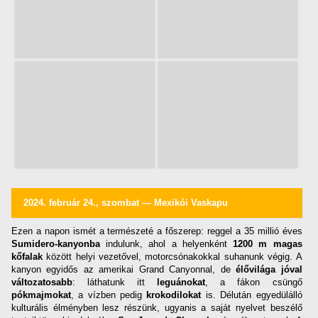
2024. február 24., szombat — Mexikói Vaskapu
Ezen a napon ismét a természeté a főszerep: reggel a 35 millió éves
Sumidero-kanyonba
indulunk, ahol a helyenként
1200 m magas
kőfalak
között helyi vezetővel, motorcsónakokkal suhanunk végig. A
kanyon egyidős az amerikai Grand Canyonnal, de
élővilága jóval
változatosabb
: láthatunk itt
leguánokat
, a fákon csüngő
pókmajmokat
, a vízben pedig
krokodilokat
is. Délután egyedülálló
kulturális élményben lesz részünk, ugyanis a saját nyelvet beszélő