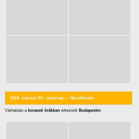
2024. március 03., vasárnap — Hazaérkezés
Várhatóan a
koraesti órákban
érkezünk
Budapestre
.