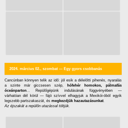
2024. március 02., szombat — Egy gyors csobbanás
Cancúnban könnyen telik az idő: jól esik a délelőtti pihenés, nyaralás
a szinte már giccsesen szép,
hófehér homokos, pálmafás
óceánparton
... Repülőgépünk indulásának függvényében —
várhatóan dél körül — fájó szívvel elhagyjuk a Mexikói-öböl egyik
legszebb partszakaszát, és
megkezdjük hazautazásunkat
.
Az éjszakát a repülőn utazással töltjük.