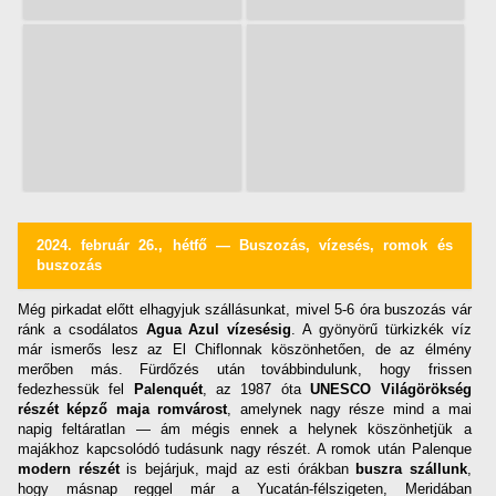
2024. február 26., hétfő — Buszozás, vízesés, romok és
buszozás
Még pirkadat előtt elhagyjuk szállásunkat, mivel 5-6 óra buszozás vár
ránk a csodálatos
Agua Azul vízesésig
. A gyönyörű türkizkék víz
már ismerős lesz az El Chiflonnak köszönhetően, de az élmény
merőben más. Fürdőzés után továbbindulunk, hogy frissen
fedezhessük fel
Palenquét
, az 1987 óta
UNESCO Világörökség
részét képző maja romvárost
, amelynek nagy része mind a mai
napig feltáratlan — ám mégis ennek a helynek köszönhetjük a
majákhoz kapcsolódó tudásunk nagy részét. A romok után Palenque
modern részét
is bejárjuk, majd az esti órákban
buszra szállunk
,
hogy másnap reggel már a Yucatán-félszigeten, Meridában