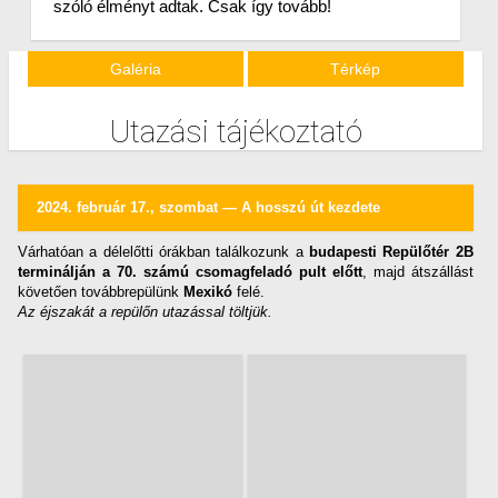
szóló élményt adtak. Csak így tovább!
Galéria
Térkép
Utazási tájékoztató
2024. február 17., szombat — A hosszú út kezdete
Várhatóan a délelőtti órákban találkozunk a
budapesti Repülőtér 2B
terminálján a 70. számú csomagfeladó pult előtt
, majd átszállást
követően továbbrepülünk
Mexikó
felé.
Az éjszakát a repülőn utazással töltjük.