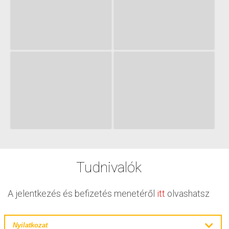
Tudnivalók
A jelentkezés és befizetés menetéről
itt
olvashatsz
Nyilatkozat