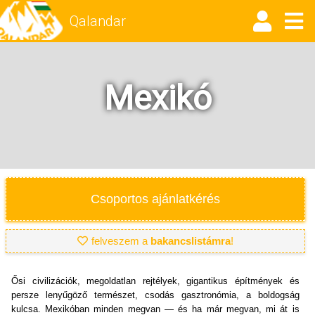
Qalandar
Mexikó
Csoportos ajánlatkérés
felveszem a
bakancslistámra
!
Ősi civilizációk, megoldatlan rejtélyek, gigantikus építmények és
persze lenyűgöző természet, csodás gasztronómia, a boldogság
kulcsa. Mexikóban minden megvan — és ha már megvan, mi át is