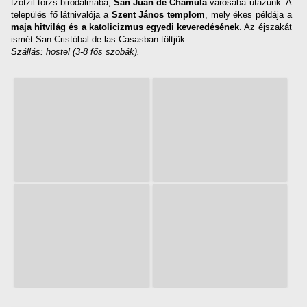
tzotzil törzs birodalmába,
San Juan de Chamula
városába utazunk. A
település fő látnivalója a
Szent János templom
, mely ékes példája a
maja hitvilág és a katolicizmus egyedi keveredésének
. Az éjszakát
ismét San Cristóbal de las Casasban töltjük.
Szállás: hostel (3-8 fős szobák).