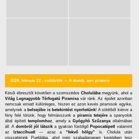
2024. február 22., csütörtök — A domb, ami piramis
Késői ébresztőt követően a szomszédos
Cholulába
megyünk, ahol a
Világ Legnagyobb Térfogatú Piramisa
vár ránk. Az épület azonban
nemcsak emiatt különleges, hiszen ez azon kevés piramisok egyike,
amelynek a
belsejébe is betekintést nyerhetünk
! A sötétből kiérve a
fény felé törünk, hogy felmásszunk a
piramis tetejére
a spanyolok
által épített
templomhoz
, amely a
Gyógyító Szűzanya
oltalmában
áll. A
dombról jól látszik
a gyakran füstölgő
Popocatépetl
valamint
az
Iztaccíhuatl
— azaz a
“fekvő hölgy”
is. Cholula után
visszatérünk Pueblába, ahol még szabadprogram keretében lesz