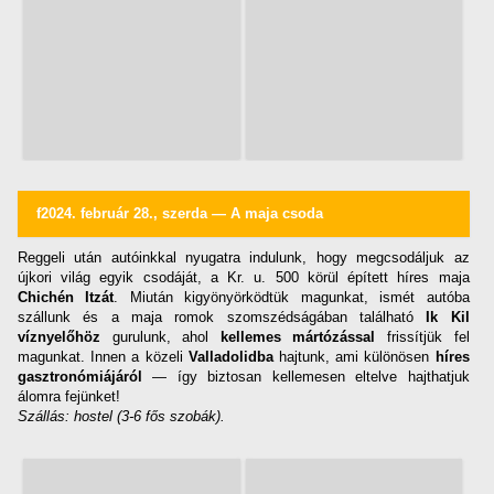
f2024. február 28., szerda — A maja csoda
Reggeli után autóinkkal nyugatra indulunk, hogy megcsodáljuk az
újkori világ egyik csodáját, a Kr. u. 500 körül épített híres maja
Chichén Itzát
. Miután kigyönyörködtük magunkat, ismét autóba
szállunk és a maja romok szomszédságában található
Ik Kil
víznyelőhöz
gurulunk, ahol
kellemes mártózással
frissítjük fel
magunkat. Innen a közeli
Valladolidba
hajtunk, ami különösen
híres
gasztronómiájáról
— így biztosan kellemesen eltelve hajthatjuk
álomra fejünket!
Szállás: hostel (3-6 fős szobák).