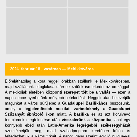
2024. február 18., vasárnap — Mehikkóváros
Előreláthatólag a kora reggeli órákban szállunk le Mexikóvárosban,
majd szállásunk elfoglalása után elkezdünk ismerkedni az országgal.
A mexikóiak életében
központi szerepet tölt be a vallás
— ezen a
napon ebbe nyerhetünk mélyebb betekintést. Reggeli után belevetjük
magunkat a város sűrűjébe: a
Guadalupei Bazilikához
buszozunk,
amely a
legjelentősebb mexikói zarándokhely
a
Guadalupei
Szűzanyát ábrázoló ikon
miatt. A
bazilika
és az azt körülvevő
templomok megtekintése után
visszatérünk a központba
, ahol egy
könnyebb ebéd után
Latin-Amerika legrégebbi székesegyházát
szemlélhetjük meg, majd szabadprogram keretében külön is
felfedezhetjük a város titkait. A napot igény szerint egy jó pulque-val