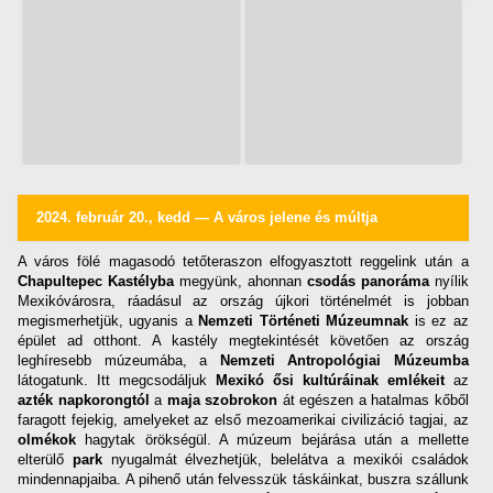
2024. február 20., kedd — A város jelene és múltja
A város fölé magasodó tetőteraszon elfogyasztott reggelink után a
Chapultepec Kastélyba
megyünk, ahonnan
csodás panoráma
nyílik
Mexikóvárosra, ráadásul az ország újkori történelmét is jobban
megismerhetjük, ugyanis a
Nemzeti Történeti Múzeumnak
is ez az
épület ad otthont. A kastély megtekintését követően az ország
leghíresebb múzeumába, a
Nemzeti Antropológiai Múzeumba
látogatunk. Itt megcsodáljuk
Mexikó ősi kultúráinak emlékeit
az
azték napkorongtól
a
maja szobrokon
át egészen a hatalmas kőből
faragott fejekig, amelyeket az első mezoamerikai civilizáció tagjai, az
olmékok
hagytak örökségül. A múzeum bejárása után a mellette
elterülő
park
nyugalmát élvezhetjük, belelátva a mexikói családok
mindennapjaiba. A pihenő után felvesszük táskáinkat, buszra szállunk