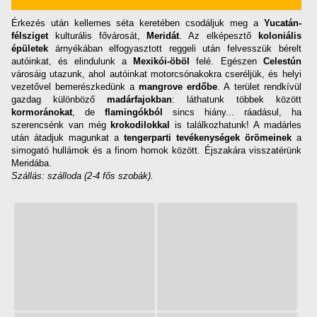
Érkezés után kellemes séta keretében csodáljuk meg a
Yucatán-
félsziget
kulturális fővárosát,
Meridát
. Az elképesztő
koloniális
épületek
árnyékában elfogyasztott reggeli után felvesszük bérelt
autóinkat, és elindulunk a
Mexikói-öböl
felé. Egészen
Celestún
városáig utazunk, ahol autóinkat motorcsónakokra cseréljük, és helyi
vezetővel bemerészkedünk a
mangrove erdőbe
. A terület rendkívül
gazdag különböző
madárfajokban
: láthatunk többek között
kormoránokat
, de
flamingókból
sincs hiány... ráadásul, ha
szerencsénk van még
krokodilokkal
is találkozhatunk! A madárles
után átadjuk magunkat a
tengerparti tevékenységek örömeinek
a
simogató hullámok és a finom homok között. Éjszakára visszatérünk
Meridába.
Szállás: szálloda (2-4 fős szobák).