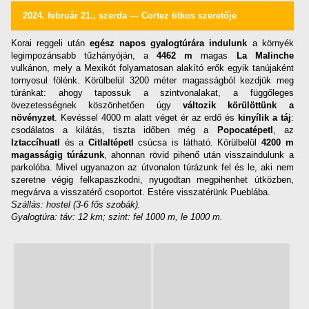
2024. február 21., szerda — Cortez titkos szeretője
Korai reggeli után
egész napos gyalogtúrára indulunk
a környék
legimpozánsabb tűzhányóján, a
4462 m
magas
La Malinche
vulkánon, mely a Mexikót folyamatosan alakító erők egyik tanújaként
tornyosul fölénk. Körülbelül 3200 méter magasságból kezdjük meg
túránkat: ahogy tapossuk a szintvonalakat, a függőleges
övezetességnek köszönhetően úgy
változik körülöttünk a
növényzet
. Kevéssel 4000 m alatt véget ér az erdő és
kinyílik a táj
:
csodálatos a kilátás, tiszta időben még a
Popocatépetl
, az
Iztaccíhuatl
és a
Citlaltépetl
csúcsa is látható. Körülbelül
4200 m
magasságig túrázunk
, ahonnan rövid pihenő után visszaindulunk a
parkolóba. Mivel ugyanazon az útvonalon túrázunk fel és le, aki nem
szeretne végig felkapaszkodni, nyugodtan megpihenhet útközben,
megvárva a visszatérő csoportot. Estére visszatérünk Pueblába.
Szállás: hostel (3-6 fős szobák).
Gyalogtúra: táv: 12 km; szint: fel 1000 m, le 1000 m.