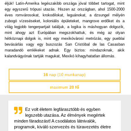
éljük! Latin-Amerika legészakibb országa jóval többet tartogat, mint
egy egyszerű trópusi utazás. Hiszen az országban, ahol 1500-2000
éves romvárosokat, krokodilokat, leguánokat, a dzsungel mélyén
zubogó vízeséseket, koloniális épületeket, mangrove erdőket és a
világ legjobb tengerpartjait találjuk, a logika is máshogyan dolgozik,
mint ahogy azt Európában megszokhattuk, és még az olyan
hétköznapi dolgok is, mint egy mexikóvárosi metrózás, egy pueblai
bevásárlás vagy egy buszozás San Cristóbal de las Casasban
maradandó emlékeket adnak. Egy biztos: mindazoknak, akik
kalandvágyónak tartják magukat, Mexikó kihagyhatatlan állomás.
16
nap (10 munkanap)
maximum
20 fő
Ez volt életem legfárasztóbb és egyben
legszebb utazása. Az élmények megértek
minden fáradozást! A csodálatos látnivalók,
programok, kiváló szervezés és túravezetés életre