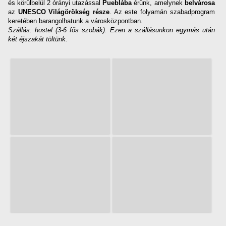
és körülbelül 2 órányi utazással
Pueblába
érünk, amelynek
belvárosa
az
UNESCO Világörökség része
. Az este folyamán szabadprogram
keretében barangolhatunk a városközpontban.
Szállás: hostel (3-6 fős szobák). Ezen a szállásunkon egymás után
két éjszakát töltünk.