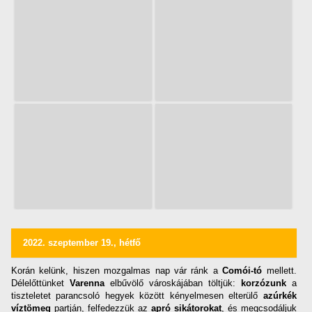
2022. szeptember 19., hétfő
Korán kelünk, hiszen mozgalmas nap vár ránk a
Comói-tó
mellett.
Délelőttünket
Varenna
elbűvölő városkájában töltjük:
korzózunk
a
tiszteletet parancsoló hegyek között kényelmesen elterülő
azúrkék
víztömeg
partján, felfedezzük az
apró sikátorokat
, és megcsodáljuk