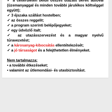
✓ a célterületen belüli összes utazást bérelt autóval
(üzemanyaggal és minden további járulékos költséggel
együtt);
✓ 3 éjszaka szállást hostelben;
✓ az összes reggelit;
✓ a program szerinti belépőjegyeket;
✓ egy üdvözlő italt;
✓ az utazásszervezést és a magyar nyelvű
túravezetést;
✓ a
károsanyag-kibocsátás
ellentételezését;
✓ a
jó társaságot
és a felejthetetlen élményeket.
Nem tartalmazza:
• a további étkezéseket;
• valamint az útlemondási- és utasbiztosítást.