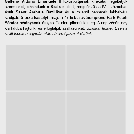
Galleria Vittorio Emanuele II
luxusboltjainak kirakatán legeltetjük
szemünket, elhaladunk a
Scala
mellett, megnézzük a IV. században
épült
Szent Ambrus Bazilikát
és a milánói hercegek lakhelyéül
szolgáló
Sforza kastélyt
, majd a 47 hektáros
Sempione Park Petőfi
Sándor sétányának
árnyas fái alatt pihenünk meg. A nap végén egy
kis faluba hajtunk, és elfoglaljuk szállásunkat.
Szállás: hostel. Ezen a
szállásunkon egymás után három éjszakát töltünk.