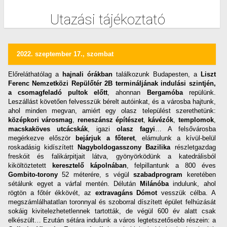
Utazási tájékoztató
2022. szeptember 17., szombat
Előreláthatólag a
hajnali órákban
találkozunk Budapesten, a
Liszt
Ferenc Nemzetközi Repülőtér 2B termináljának
indulási szintjén,
a csomagfeladó pultok előtt
, ahonnan
Bergamóba
repülünk.
Leszállást követően felvesszük bérelt autóinkat, és a városba hajtunk,
ahol minden megvan, amiért egy olasz települést szerethetünk:
középkori városmag
,
reneszánsz építészet
,
kávézók
,
templomok
,
macskaköves utcácskák
, igazi
olasz fagyi
… A felsővárosba
megérkezve először
bejárjuk a főteret
, elámulunk a kívül-belül
roskadásig kidíszített
Nagyboldogasszony Bazilika
részletgazdag
freskóit és falikárpitjait látva, gyönyörködünk a katedrálisból
kiköltöztetett
keresztelő kápolnában
, felpillantunk a 800 éves
Gombito-torony
52 méterére, s végül
szabadprogram
keretében
sétálunk egyet a várfal mentén. Délután
Milánóba
indulunk, ahol
rögtön a főtér ékkövét, az
extravagáns Dómot
vesszük célba. A
megszámlálhatatlan toronnyal és szoborral díszített épület felhúzását
sokáig kivitelezhetetlennek tartották, de végül 600 év alatt csak
elkészült… Ezután sétára indulunk a város legtetszetősebb részein: a