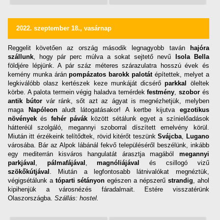
2022. szeptember 18., vasárnap
Reggelit követően az ország második legnagyobb taván
hajóra
szállunk
, hogy pár perc múlva a sokat sejtető nevű
Isola Bella
földjére lépjünk. A pár száz méteres szárazulatra hosszú évek és
kemény munka árán
pompázatos barokk palotát
építettek, melyet a
legkiválóbb olasz kertészek keze munkáját dicsérő
parkkal
öleltek
körbe. A palota termein végig haladva temérdek
festmény
,
szobor
és
antik bútor
vár ránk, sőt azt az ágyat is megnézhetjük, melyben
maga
Napóleon
aludt látogatásakor! A kertbe kijutva
egzotikus
növények
és
fehér pávák
között sétálunk egyet a színielőadások
hátteréül szolgáló, megannyi szoborral díszített emelvény körül.
Miután itt érzékeink telítődtek, rövid kitérőt teszünk
Svájcba
,
Lugano
városába. Bár az Alpok lábánál fekvő településéről beszélünk, inkább
egy mediterrán kisváros hangulatát árasztja magából
megannyi
parkjával
,
pálmafájával
,
magnóliájával
és csillogó vizű
szökőkútjával
. Miután a legfontosabb látnivalókat megnéztük,
végigsétálunk a
tóparti sétányon
egészen a népszerű
strandig
, ahol
kipihenjük a városnézés fáradalmait. Estére visszatérünk
Olaszországba.
Szállás: hostel.