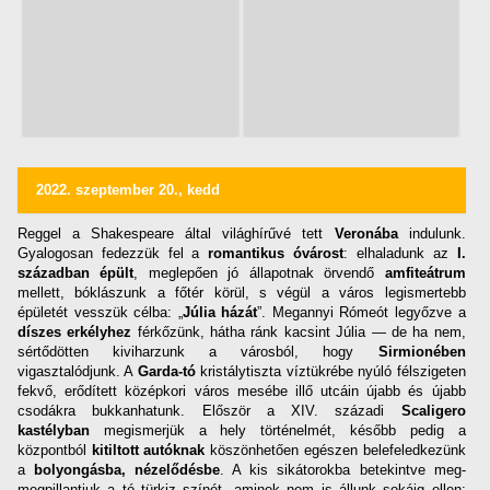
2022. szeptember 20., kedd
Reggel a Shakespeare által világhírűvé tett
Veronába
indulunk.
Gyalogosan fedezzük fel a
romantikus óvárost
: elhaladunk az
I.
században épült
, meglepően jó állapotnak örvendő
amfiteátrum
mellett, bóklászunk a főtér körül, s végül a város legismertebb
épületét vesszük célba: „
Júlia házát
”. Megannyi Rómeót legyőzve a
díszes erkélyhez
férkőzünk, hátha ránk kacsint Júlia — de ha nem,
sértődötten kiviharzunk a városból, hogy
Sirmionében
vigasztalódjunk. A
Garda-tó
kristálytiszta víztükrébe nyúló félszigeten
fekvő, erődített középkori város mesébe illő utcáin újabb és újabb
csodákra bukkanhatunk. Először a XIV. századi
Scaligero
kastélyban
megismerjük a hely történelmét, később pedig a
központból
kitiltott autóknak
köszönhetően egészen belefeledkezünk
a
bolyongásba, nézelődésbe
. A kis sikátorokba betekintve meg-
megpillantjuk a tó türkiz színét, aminek nem is állunk sokáig ellen: