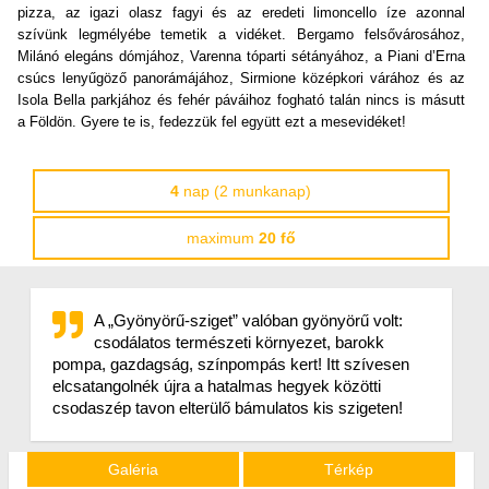
pizza, az igazi olasz fagyi és az eredeti limoncello íze azonnal
szívünk legmélyébe temetik a vidéket. Bergamo felsővárosához,
Milánó elegáns dómjához, Varenna tóparti sétányához, a Piani d’Erna
csúcs lenyűgöző panorámájához, Sirmione középkori várához és az
Isola Bella parkjához és fehér páváihoz fogható talán nincs is másutt
a Földön. Gyere te is, fedezzük fel együtt ezt a mesevidéket!
4
nap (2 munkanap)
maximum
20 fő
A „Gyönyörű-sziget” valóban gyönyörű volt:
csodálatos természeti környezet, barokk
pompa, gazdagság, színpompás kert! Itt szívesen
elcsatangolnék újra a hatalmas hegyek közötti
csodaszép tavon elterülő bámulatos kis szigeten!
Galéria
Térkép