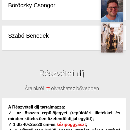
Böröczky Csongor
Szabó Benedek
Részvételi díj
Árainkról
itt
olvashatsz bővebben
A Részvételi díj tartalmazza:
✓ az összes repülőjegyet (repülőtéri illetékkel és
minden kötelezően fizetendő díjjal együtt);
✓ 1 db 40×25×20 cm-es
kézipoggyászt
;