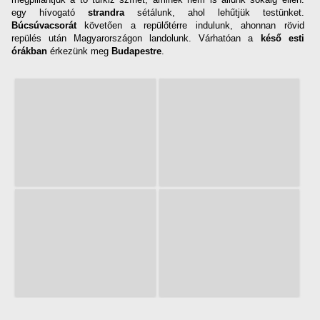
egy hívogató
strandra
sétálunk, ahol lehűtjük testünket.
Búcsúvacsorát
követően a repülőtérre indulunk, ahonnan rövid
repülés után Magyarországon landolunk. Várhatóan a
késő esti
órákban
érkezünk meg
Budapestre
.