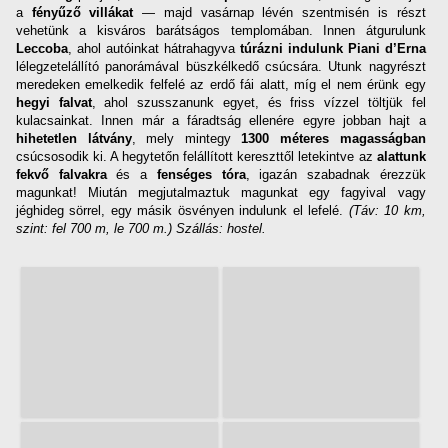
a
fényűző villákat
— majd vasárnap lévén szentmisén is részt
vehetünk a kisváros barátságos templomában. Innen átgurulunk
Leccoba
, ahol autóinkat hátrahagyva
túrázni indulunk Piani d’Erna
lélegzetelállító panorámával büszkélkedő csúcsára. Utunk nagyrészt
meredeken emelkedik felfelé az erdő fái alatt, míg el nem érünk egy
hegyi falvat
, ahol szusszanunk egyet, és friss vízzel töltjük fel
kulacsainkat. Innen már a fáradtság ellenére egyre jobban hajt a
hihetetlen látvány
, mely mintegy
1300 méteres magasságban
csúcsosodik ki. A hegytetőn felállított kereszttől letekintve az
alattunk
fekvő falvakra
és a
fenséges tóra
, igazán szabadnak érezzük
magunkat! Miután megjutalmaztuk magunkat egy fagyival vagy
jéghideg sörrel, egy másik ösvényen indulunk el lefelé.
(Táv: 10 km,
szint: fel 700 m, le 700 m.) Szállás: hostel.