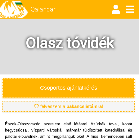
Qalandar
Olasz tóvidék
Csoportos ajánlatkérés
felveszem a
bakancslistámra
!
Észak-Olaszország szerelem első látásra! Azúrkék tavai, kopár
hegycsúcsai, vízparti városkái, már-már túldíszített katedrálisai és
palotái elbűvölnek, amint megpillantjuk őket. A friss, kemencében sült