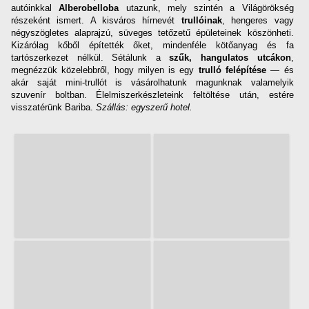
autóinkkal
Alberobelloba
utazunk, mely szintén a Világörökség
részeként ismert. A kisváros hírnevét
trullóinak
, hengeres vagy
négyszögletes alaprajzú, süveges tetőzetű épületeinek köszönheti.
Kizárólag kőből építették őket, mindenféle kötőanyag és fa
tartószerkezet nélkül. Sétálunk a
szűk, hangulatos utcákon
,
megnézzük közelebbről, hogy milyen is egy
trulló felépítése
— és
akár saját mini-trullót is vásárolhatunk magunknak valamelyik
szuvenír boltban. Élelmiszerkészleteink feltöltése után, estére
visszatérünk Bariba.
Szállás: egyszerű hotel.