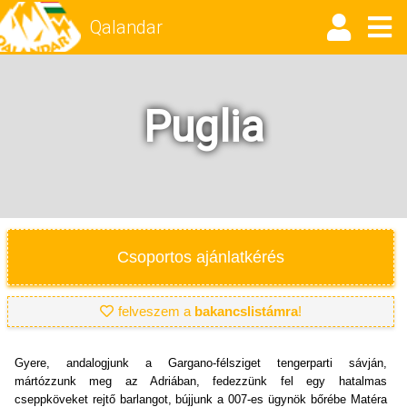
Qalandar
Puglia
Csoportos ajánlatkérés
felveszem a
bakancslistámra
!
Gyere, andalogjunk a Gargano-félsziget tengerparti sávján,
mártózzunk meg az Adriában, fedezzünk fel egy hatalmas
cseppköveket rejtő barlangot, bújjunk a 007-es ügynök bőrébe Matéra