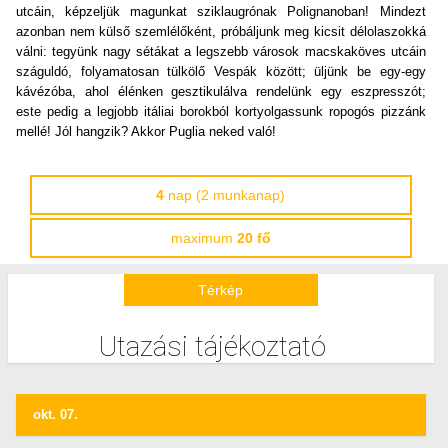
utcáin, képzeljük magunkat sziklaugrónak Polignanoban! Mindezt
azonban nem külső szemlélőként, próbáljunk meg kicsit délolaszokká
válni: tegyünk nagy sétákat a legszebb városok macskaköves utcáin
száguldó, folyamatosan tülkölő Vespák között; üljünk be egy-egy
kávézóba, ahol élénken gesztikulálva rendelünk egy eszpresszót;
este pedig a legjobb itáliai borokból kortyolgassunk ropogós pizzánk
mellé! Jól hangzik? Akkor Puglia neked való!
4
nap (2 munkanap)
maximum
20 fő
Térkép
Utazási tájékoztató
okt. 07.