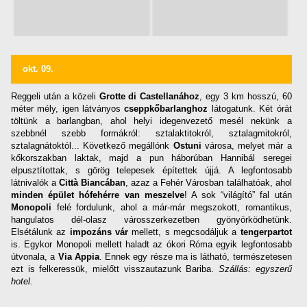
okt. 09.
Reggeli után a közeli
Grotte di Castellanához
, egy 3 km hosszú, 60
méter mély, igen látványos
cseppkőbarlanghoz
látogatunk. Két órát
töltünk a barlangban, ahol helyi idegenvezető mesél nekünk a
szebbnél szebb formákról: sztalaktitokról, sztalagmitokról,
sztalagnátoktól... Következő megállónk
Ostuni
városa, melyet már a
kőkorszakban laktak, majd a pun háborúban Hannibál seregei
elpusztítottak, s görög telepesek építettek újjá. A legfontosabb
látnivalók a
Città Biancában
, azaz a Fehér Városban találhatóak, ahol
minden épület hófehérre van meszelve
! A sok “világító” fal után
Monopoli
felé fordulunk, ahol a már-már megszokott, romantikus,
hangulatos dél-olasz városszerkezetben gyönyörködhetünk.
Elsétálunk az
impozáns vár
mellett, s megcsodáljuk a
tengerpartot
is. Egykor Monopoli mellett haladt az ókori Róma egyik legfontosabb
útvonala, a
Via Appia
. Ennek egy része ma is látható, természetesen
ezt is felkeressük, mielőtt visszautazunk Bariba.
Szállás: egyszerű
hotel.