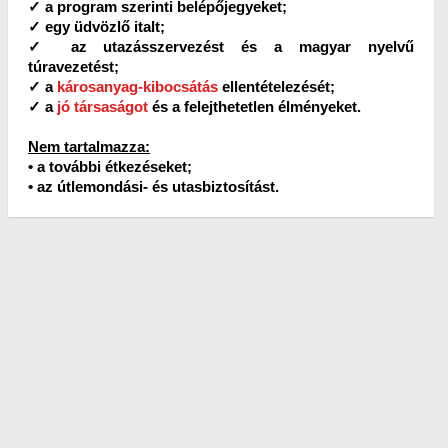
✓ a program szerinti belépőjegyeket;
✓ egy üdvözlő italt;
✓ az utazásszervezést és a magyar nyelvű
túravezetést;
✓ a
károsanyag-kibocsátás
ellentételezését;
✓ a
jó társaságot
és a felejthetetlen élményeket.
Nem tartalmazza:
• a további étkezéseket;
• az útlemondási- és utasbiztosítást.