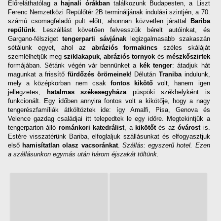
Előreláthatólag a
hajnali órákban
találkozunk Budapesten, a Liszt
Ferenc Nemzetközi Repülőtér 2B termináljának indulási szintjén, a 70.
számú csomagfeladó pult előtt, ahonnan közvetlen járattal
Bariba
repülünk
. Leszállást követően felvesszük bérelt autóinkat, és
Gargano-félsziget
tengerparti sávjának
legizgalmasabb szakaszán
sétálunk egyet, ahol az
abráziós formakincs
széles skáláját
szemlélhetjük meg
sziklakapuk
,
abráziós tornyok
és
mészkőszirtek
formájában. Sétánk végén vár bennünket a
kék tenger
: átadjuk hát
magunkat a frissítő
fürdőzés örömeinek
! Délután
Traniba
indulunk,
mely a középkorban nem csak
fontos kikötő
volt, hanem igen
jellegzetes,
hatalmas székesegyháza
püspöki székhelyként is
funkcionált. Egy időben annyira fontos volt a kikötője, hogy a nagy
tengerészfamíliák átköltöztek ide: így Amalfi, Pisa, Genova és
Velence gazdag családjai itt telepedtek le egy időre. Megtekintjük a
tengerparton álló
románkori katedrálist
, a
kikötőt
és az
óvárost
is.
Estére visszatérünk Bariba, elfoglaljuk szállásunkat és elfogyasztjuk
első
hamisítatlan olasz vacsoránkat
.
Szállás: egyszerű hotel. Ezen
a szállásunkon egymás után három éjszakát töltünk.