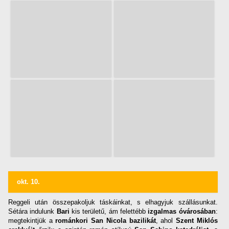
okt. 10.
Reggeli után összepakoljuk táskáinkat, s elhagyjuk szállásunkat.
Sétára indulunk
Bari
kis területű, ám felettébb
izgalmas óvárosában
:
megtekintjük a
románkori San Nicola bazilikát
, ahol
Szent Miklós