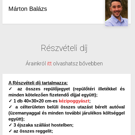
Márton Balázs
Részvételi díj
Árainkról
itt
olvashatsz bővebben
A Részvételi díj tartalmazza:
✓ az összes repülőjegyet (repülőtéri illetékkel és
minden kötelezően fizetendő díjjal együtt);
✓ 1 db 40×30×20 cm-es
kézipoggyászt
;
✓ a célterületen belüli összes utazást bérelt autóval
(üzemanyaggal és minden további járulékos költséggel
együtt);
✓ 3 éjszaka szállást hostelben;
✓ az összes reggelit;