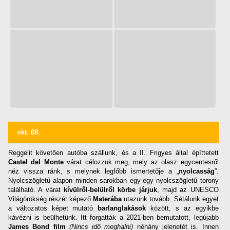
okt. 08.
Reggelit követően autóba szállunk, és a II. Frigyes által építtetett
Castel del Monte
várat célozzuk meg, mely az olasz egycentesről
néz vissza ránk, s melynek legfőbb ismertetője a „
nyolcasság
”.
Nyolcszögletű alapon minden sarokban egy-egy nyolcszögletű torony
található. A várat
kívülről-belülről körbe járjuk
, majd az UNESCO
Világörökség részét képező
Materába
utazunk tovább. Sétálunk egyet
a változatos képet mutató
barlanglakások
között, s az egyikbe
kávézni is beülhetünk. Itt forgatták a 2021-ben bemutatott, legújabb
James Bond film
(Nincs idő meghalni)
néhány jelenetét is. Innen