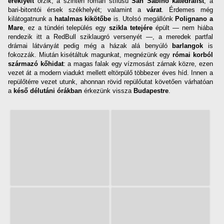
ereklyéit
őrzik; a szintén román stílusú
San Sabino katedrálist
, a
bari-bitontói érsek székhelyét; valamint a
várat
. Érdemes még
kilátogatnunk a
hatalmas kikötőbe
is. Utolsó megállónk
Polignano a
Mare
, ez a tündéri település egy
szikla tetejére
épült — nem hiába
rendezik itt a RedBull sziklaugró versenyét —, a meredek partfal
drámai látványát pedig még a házak alá benyúló
barlangok
is
fokozzák. Miután kisétáltuk magunkat, megnézünk egy
római korból
származó kőhidat
: a magas falak egy vízmosást zárnak közre, ezen
vezet át a modern viadukt mellett eltörpülő többezer éves híd. Innen a
repülőtérre vezet utunk, ahonnan rövid repülőutat követően várhatóan
a
késő délutáni órákban
érkezünk vissza
Budapestre
.