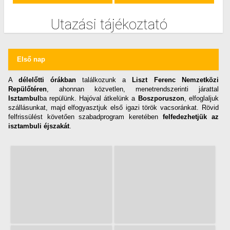
Utazási tájékoztató
Első nap
A
délelőtti órákban
találkozunk a
Liszt Ferenc Nemzetközi
Repülőtéren
, ahonnan közvetlen, menetrendszerinti járattal
Isztambul
ba repülünk. Hajóval átkelünk a
Boszporuszon
, elfoglaljuk
szállásunkat, majd elfogyasztjuk első igazi török vacsoránkat. Rövid
felfrissülést követően szabadprogram keretében
felfedezhetjük az
isztambuli éjszakát
.