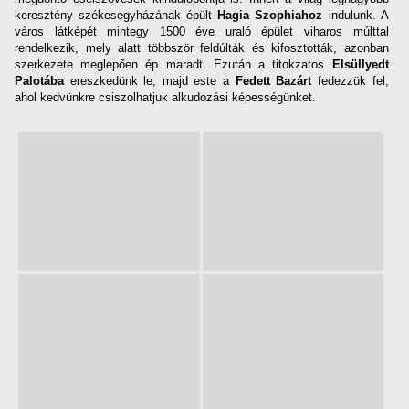
keresztény székesegyházának épült
Hagia Szophiahoz
indulunk. A
város látképét mintegy 1500 éve uraló épület viharos múlttal
rendelkezik, mely alatt többször feldúlták és kifosztották, azonban
szerkezete meglepően ép maradt. Ezután a titokzatos
Elsüllyedt
Palotába
ereszkedünk le, majd este a
Fedett Bazárt
fedezzük fel,
ahol kedvünkre csiszolhatjuk alkudozási képességünket.