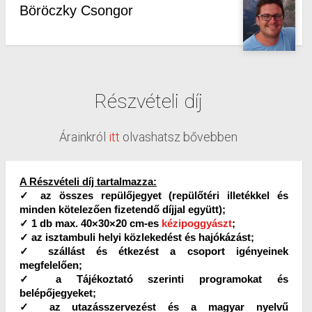
Böröczky Csongor
Részvételi díj
Árainkról
itt
olvashatsz bővebben
A Részvételi díj tartalmazza:
✓ az összes repülőjegyet (repülőtéri illetékkel és
minden kötelezően fizetendő díjjal együtt);
✓ 1 db max. 40×30×20 cm-es
kézipoggyászt
;
✓ az isztambuli helyi közlekedést és hajókázást;
✓ szállást és étkezést a csoport igényeinek
megfelelően;
✓ a Tájékoztató szerinti programokat és
belépőjegyeket;
✓ az utazásszervezést és a magyar nyelvű