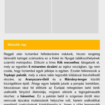
Második nap
Reggeli után Isztambul felfedezésére indulunk, hiszen rengeteg
látnivalót tartogat számunkra ez a Kelet és Nyugat találkozóhelyének
számító metropolisz. Először a híres
Kék mecsethez
látogatunk el,
mely az egyetlen
6 minaretes dzsámi
az egész országban, így nem
csoda, hogy Isztambul egyik jelképe is egyben. Ezután felkeressük a
Topkapi palotát
, mely a város talán legszebb kilátással büszkélkedő
részére, az
Aranyszarv-öböl
és a
Márvány-tenger
közötti
kiszögellésre épült. Ahogy egyre beljebb jutunk a pompás kertekben,
fokozatosan tárul fel előttünk az Európát rettegésben tartó török
uralkodók fényűző életmódja, mígnem elérünk a legizgalmasabb
részhez: a
háremhez
. Ez a palotán belül is szigorúan őrzött rész
nemcsak éjszakai mulatozások helyszíne volt, hanem uralkodókat
megdöntő cselszövések kiindulópontja is. Innen a világ legnagyobb