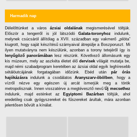
Harmadik nap
Délelőttünket a város
ázsiai oldalának
megismerésével töltjük.
Először a tengerről is jól látszódó
Galata-toronyhoz
indulunk,
melynek csúcsáról állítólag a XVII. században egy vakmerő „pilóta”
kiugrott, hogy saját készítésű szárnyaival átrepülje a Boszporuszt. Mi
ilyen mutatványra nem készülünk, azonban a torony tetejéről így is
lenyűgöző panorámában
lesz részünk. Következő állomásunk egy
kis múzeum, mely az aszkéta életet élő
dervisek
világát mutatja be,
majd némi szabadprogram keretében az ázsiai oldal egyik leghíresebb
sétálóutcájának forgatagában időzünk. Ebéd után
pár órás
hajókázásra
indulunk a csodálatos
Aranyszarv-öbölben
, hogy a
vízről nézve egy egészen új arcát ismerjük meg a török
metropolisznak. Innen visszatérve a megtévesztő nevű
Új mecsethez
indulunk, majd esténket az
Egyiptomi Bazárban
töltjük, ahol
eredetileg csak gyógyszereket és fűszereket árultak, mára azonban
jelentősen bővült a kínálat.