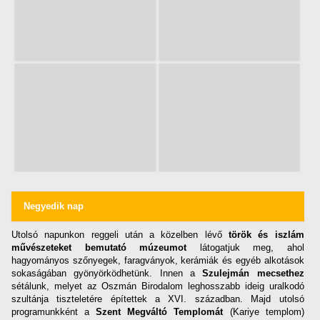
Negyedik nap
Utolsó napunkon reggeli után a közelben lévő
török és iszlám
művészeteket bemutató múzeumot
látogatjuk meg, ahol
hagyományos szőnyegek, faragványok, kerámiák és egyéb alkotások
sokaságában gyönyörködhetünk. Innen a
Szulejmán mecsethez
sétálunk, melyet az Oszmán Birodalom leghosszabb ideig uralkodó
szultánja tiszteletére építettek a XVI. században. Majd utolsó
programunkként a
Szent Megváltó Templomát
(Kariye templom)