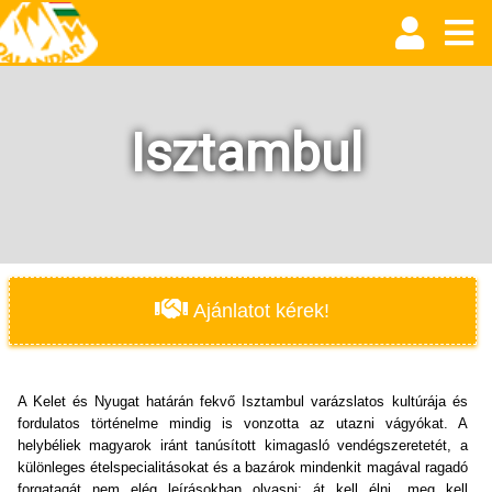
Isztambul
Ajánlatot kérek!
A Kelet és Nyugat határán fekvő Isztambul varázslatos kultúrája és
fordulatos történelme mindig is vonzotta az utazni vágyókat. A
helybéliek magyarok iránt tanúsított kimagasló vendégszeretetét, a
különleges ételspecialitásokat és a bazárok mindenkit magával ragadó
forgatagát nem elég leírásokban olvasni: át kell élni, meg kell