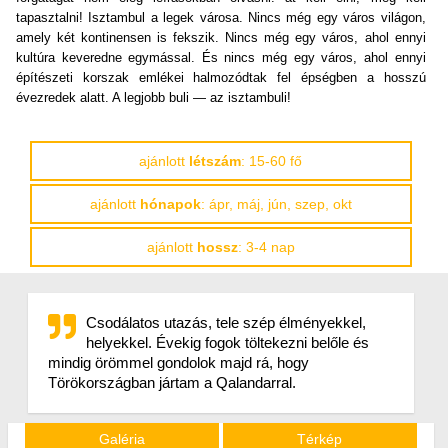
tapasztalni! Isztambul a legek városa. Nincs még egy város világon,
amely két kontinensen is fekszik. Nincs még egy város, ahol ennyi
kultúra keveredne egymással. És nincs még egy város, ahol ennyi
építészeti korszak emlékei halmozódtak fel épségben a hosszú
évezredek alatt. A legjobb buli — az isztambuli!
ajánlott
létszám
: 15-60 fő
ajánlott
hónapok
: ápr, máj, jún, szep, okt
ajánlott
hossz
: 3-4 nap
Csodálatos utazás, tele szép élményekkel,
helyekkel. Évekig fogok töltekezni belőle és
mindig örömmel gondolok majd rá, hogy
Törökországban jártam a Qalandarral.
Galéria
Térkép