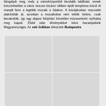
látogatjuk meg, mely a városközponttól távolabb található, ennek
köszönhetően a város összes bizánci időben épült temploma közül itt
maradt fenn a legtöbb mozaik a falakon. A középkorban mecsetté
alakították át, azonban a mozaikokat nem tették tönkre, csak
bevakolták, így egy alapos felújítást követően múzeumként nyithatta
meg kapuit. Ebéd után élményekkel telve hazarepülünk
Magyarországra. Az
esti órákban
érkezünk
Budapestre
.