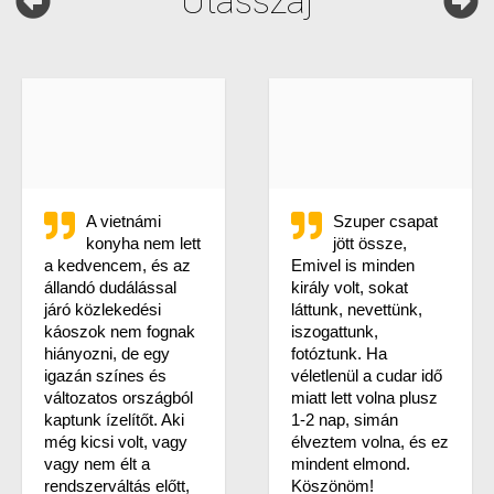
Utasszáj
A vietnámi
Szuper csapat
konyha nem lett
jött össze,
a kedvencem, és az
Emivel is minden
állandó dudálással
király volt, sokat
járó közlekedési
láttunk, nevettünk,
káoszok nem fognak
iszogattunk,
hiányozni, de egy
fotóztunk. Ha
igazán színes és
véletlenül a cudar idő
változatos országból
miatt lett volna plusz
kaptunk ízelítőt. Aki
1-2 nap, simán
még kicsi volt, vagy
élveztem volna, és ez
vagy nem élt a
mindent elmond.
rendszerváltás előtt,
Köszönöm!