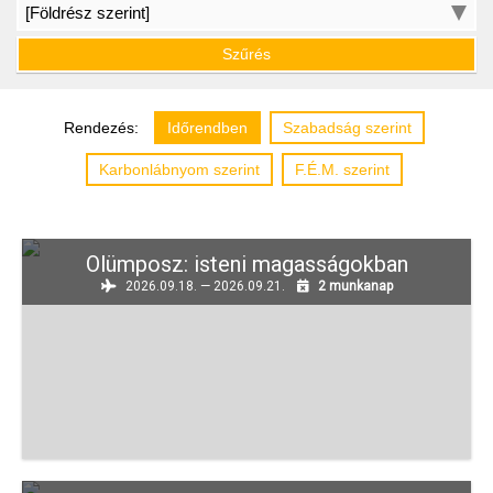
Szűrés
Rendezés:
Időrendben
Szabadság szerint
Karbonlábnyom szerint
F.É.M.
szerint
Olümposz: isteni magasságokban
2026.09.18. — 2026.09.21.
2 munkanap