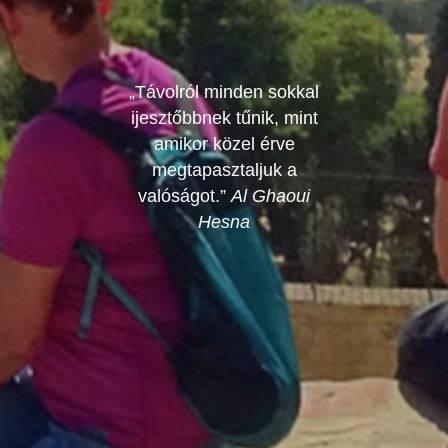
„Távolról minden sokkal
ijesztőbbnek tűnik, mint
amikor közel érve
megtapasztaljuk a
valóságot.”
Al Ghaoui
Hesna