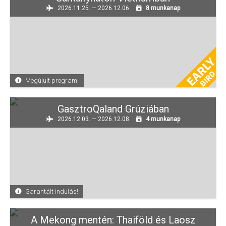
2026.11.25. — 2026.12.06.
8 munkanap
Megújult program!
GasztroQaland Grúziában
2026.12.03. — 2026.12.08.
4 munkanap
Garantált indulás!
A Mekong mentén: Thaiföld és Laosz